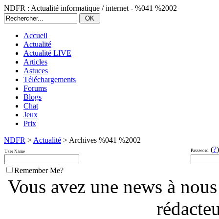
NDFR : Actualité informatique / internet - %041 %2002
Accueil
Actualité
Actualité LIVE
Articles
Astuces
Téléchargements
Forums
Blogs
Chat
Jeux
Prix
NDFR
>
Actualité
> Archives %041 %2002
(
?
)
Password
User Name
Remember Me?
Vous avez une news à nous
rédacte