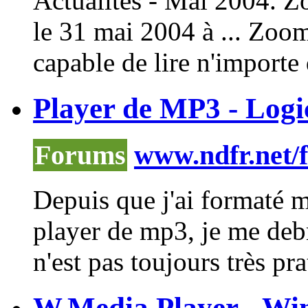
Actualités - Mai 2004.
Z
le 31 mai 2004 à ...
Zoo
capable de lire n'importe q
Player de MP3 - Logic
Forums
www.ndfr.net/
Depuis que j'ai formaté mo
player
de mp3, je me deb
n'est pas toujours très prat
W.Media Player - Wi