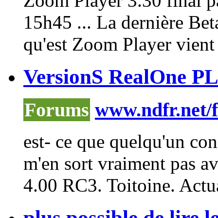
Zoom
Player
3.30 final 
15h45 ... La dernière Bet
qu'est
Zoom
Player
vient 
VersionS RealOne PL
Forums
www.ndfr.net/
est- ce que quelqu'un conn
m'en sort vraiment pas av
4.00 RC3. Toitoine. Actua
plus possible de lire 