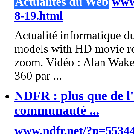
Actualités du Web
www.
8-19.html
Actualité informatique du
models with HD movie rec
zoom
. Vidéo : Alan Wak
360 par ...
NDFR : plus que de l'
communauté ...
www.ndfr.net/?p=5534