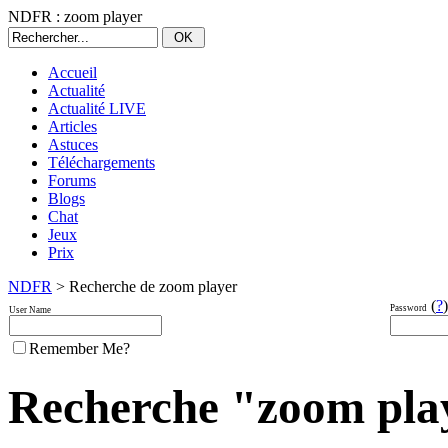
NDFR : zoom player
Accueil
Actualité
Actualité LIVE
Articles
Astuces
Téléchargements
Forums
Blogs
Chat
Jeux
Prix
NDFR
> Recherche de zoom player
(
?
)
Password
User Name
Remember Me?
Recherche "zoom playe