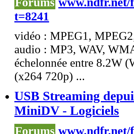
Forums
www.ndfr.net/
t=8241
vidéo : MPEG1, MPEG2
audio : MP3, WAV, WMA, .
échelonnée entre 8.2W (
(x264 720p) ...
USB Streaming depu
MiniDV - Logiciels
Forums
www.ndfr.net/