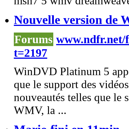
msn7 5
wmv
dreamweaver
Nouvelle version de 
Forums
www.ndfr.net/
t=2197
WinDVD Platinum 5 appor
que le support des vidéo
nouveautés telles que le 
WMV
, la ...