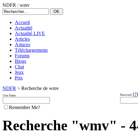
NDFR : wmv
Accueil
Actualité
Actualité LIVE
Articles
Astuces
Téléchargements
Forums
Blogs
Chat
Jeux
Prix
NDFR
> Recherche de wmv
(
?
)
Password
User Name
Remember Me?
Recherche "wmv" - 44