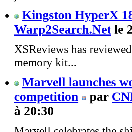
Kingston HyperX 1
Warp2Search.Net
le 
XSReviews has reviewe
memory kit...
Marvell launches w
competition
par
CN
à 20:30
Marvell celebrates the sh