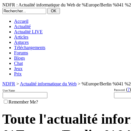
NDFR : Actualité informatique du Web de %Europe/Berlin %041 %
Accueil
Actualité
Actualité LIVE
Articles
Astuces
Téléchargements
Forums
Blogs
Chat
Jeux
Prix
NDFR
>
Actualité informatique du Web
> %Europe/Berlin %041 %2
(
?
)
Password
User Name
Remember Me?
Toute l'actualité inf