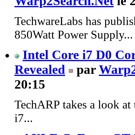
Warp2Search.Net
le 
TechwareLabs has publis
850Watt Power Supply...
Intel Core i7 D0 C
Revealed
par
Warp2
20:15
TechARP takes a look at 
i7...