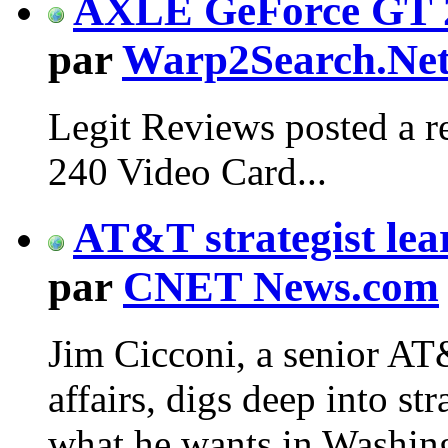
AXLE GeForce GT 2
par
Warp2Search.Ne
Legit Reviews posted a
240 Video Card...
AT&T strategist lear
par
CNET News.com
Jim Cicconi, a senior AT
affairs, digs deep into st
what he wants in Washin