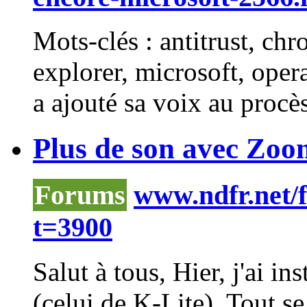
Mots-clés : antitrust, chr
explorer, microsoft, oper
a ajouté sa voix au procès
Plus de son avec Zoom
Forums
www.ndfr.net/
t=3900
Salut à tous, Hier, j'ai i
(celui de K-Lite). Tout se