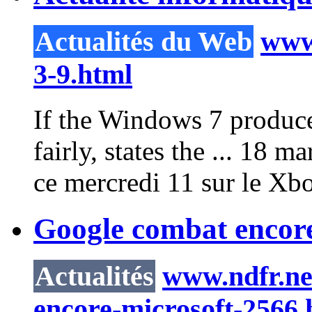
Actualités du Web
www.
3-9.html
If the
Windows
7 producer
fairly, states the ... 18 ma
ce mercredi
11
sur le Xbo
Google combat encore
Actualités
www.ndfr.net
encore-microsoft-2566.