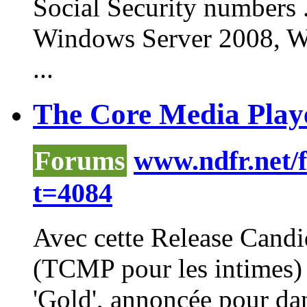
Social Security numbers .
Windows
Server 2008,
W
...
The Core Media Playe
Forums
www.ndfr.net/
t=4084
Avec cette Release Cand
(TCMP pour les intimes) 
'Gold', annoncée pour dan