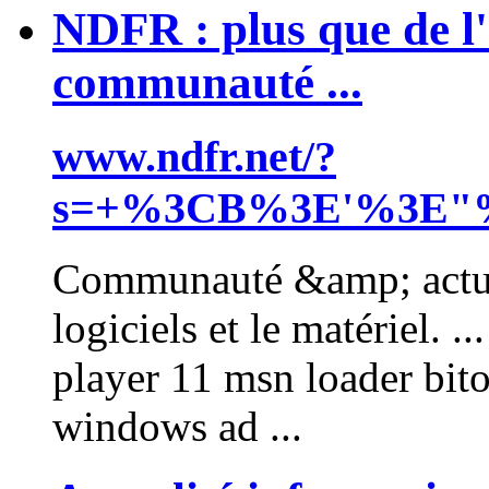
NDFR : plus que de l'
communauté ...
www.ndfr.net/?
s=+%3CB%3E'%3E"%
Communauté &amp; actual
logiciels et le matériel. .
player
11
msn loader bito
windows
ad ...