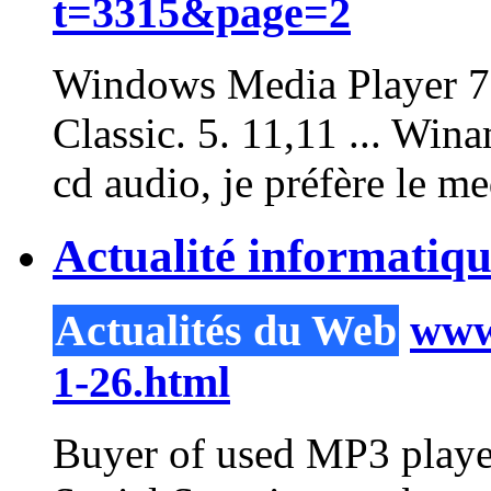
t=3315&page=2
Windows
Media
Player
7
Classic. 5.
11
,11 ... Win
cd audio, je préfère le
me
Actualité informatiq
Actualités du Web
www.
1-26.html
Buyer of used MP3
playe