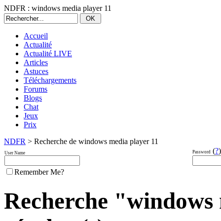
NDFR : windows media player 11
Accueil
Actualité
Actualité LIVE
Articles
Astuces
Téléchargements
Forums
Blogs
Chat
Jeux
Prix
NDFR
> Recherche de windows media player 11
(
?
)
Password
User Name
Remember Me?
Recherche "windows m