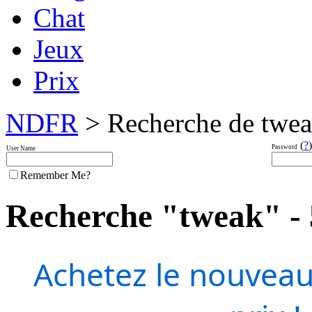
Chat
Jeux
Prix
NDFR
> Recherche de twe
(
?
)
Password
User Name
Remember Me?
Recherche "tweak" - 5
Achetez le nouveau