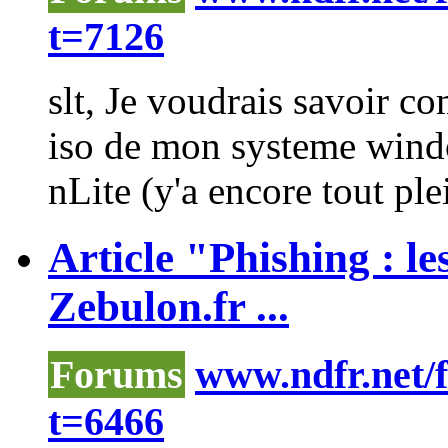
t=7126
slt, Je voudrais savoir c
iso de mon systeme windo
nLite
(y'a encore tout plein
Article "Phishing : l
Zebulon.fr ...
Forums
www.ndfr.net/
t=6466