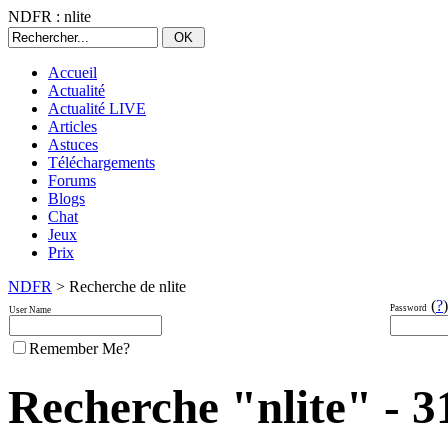
NDFR : nlite
Accueil
Actualité
Actualité LIVE
Articles
Astuces
Téléchargements
Forums
Blogs
Chat
Jeux
Prix
NDFR
> Recherche de nlite
(
?
)
Password
User Name
Remember Me?
Recherche "nlite" - 31