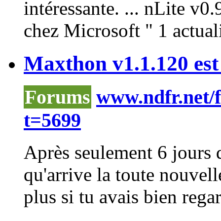
intéressante. ...
nLite
v0.9
chez Microsoft " 1 actualit
Maxthon v1.1.120 est 
Forums
www.ndfr.net/
t=5699
Après seulement 6 jours d
qu'arrive la toute nouvelle
plus si tu avais bien regar