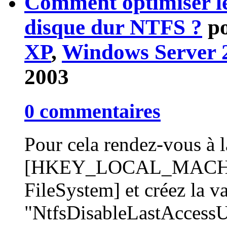
Comment optimiser le
disque dur NTFS ?
p
XP
,
Windows Server 
2003
0 commentaires
Pour cela rendez-vous à l
[HKEY_LOCAL_MACHINE
FileSystem] et créez la 
"NtfsDisableLastAccessUp