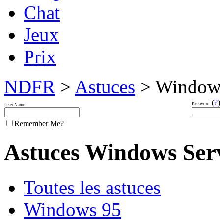
Chat
Jeux
Prix
NDFR
>
Astuces
> Windows
(
?
)
Password
User Name
Remember Me?
Astuces Windows Ser
Toutes les astuces
Windows 95