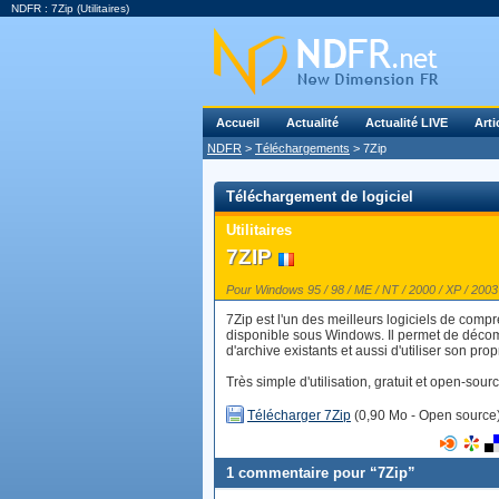
NDFR : 7Zip (Utilitaires)
Accueil
Actualité
Actualité LIVE
Arti
NDFR
>
Téléchargements
> 7Zip
Téléchargement de logiciel
Utilitaires
7ZIP
Pour Windows 95 / 98 / ME / NT / 2000 / XP / 2003 /
7Zip est l'un des meilleurs logiciels de com
disponible sous Windows. Il permet de décom
d'archive existants et aussi d'utiliser son pr
Très simple d'utilisation, gratuit et open-sou
Télécharger 7Zip
(0,90 Mo - Open source
1 commentaire pour “7Zip”