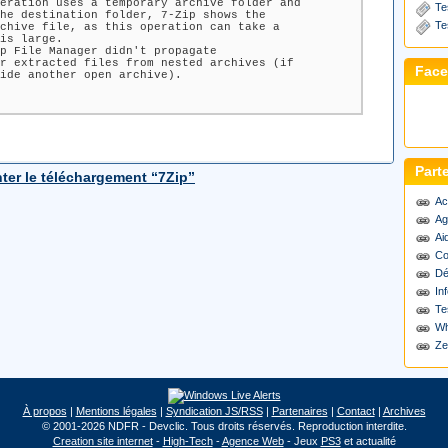
eration uses a temporary archive folder and
Te
he destination folder, 7-Zip shows the
Te
chive file, as this operation can take a
is large.
p File Manager didn't propagate
r extracted files from nested archives (if
Fac
ide another open archive).
Part
er le téléchargement “7Zip”
Ac
Ag
Ai
Co
Dé
Inf
Te
Wh
Ze
À propos
|
Mentions légales
|
Syndication JS/RSS
|
Partenaires
|
Contact
|
Archives
© 2001-2026 NDFR - Devclic. Tous droits réservés. Reproduction interdite.
Creation site internet
-
High-Tech
-
Agence Web
- Jeux
PS3
et actualité