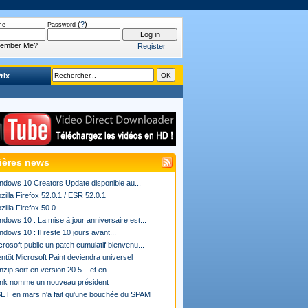
(
?
)
me
Password
ember Me?
Register
rix
ières news
ndows 10 Creators Update disponible au...
zilla Firefox 52.0.1 / ESR 52.0.1
zilla Firefox 50.0
ndows 10 : La mise à jour anniversaire est...
ndows 10 : Il reste 10 jours avant...
crosoft publie un patch cumulatif bienvenu...
entôt Microsoft Paint deviendra universel
nzip sort en version 20.5... et en...
ink nomme un nouveau président
ET en mars n'a fait qu'une bouchée du SPAM