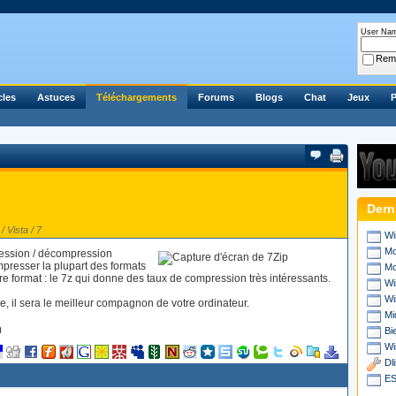
User Na
Rem
cles
Astuces
Téléchargements
Forums
Blogs
Chat
Jeux
P
Dern
 Vista / 7
Wi
Mo
pression / décompression
presser la plupart des formats
Mo
opre format : le 7z qui donne des taux de compression très intéressants.
Wi
Wi
rce, il sera le meilleur compagnon de votre ordinateur.
Mi
)
Bi
Wi
Dl
ES