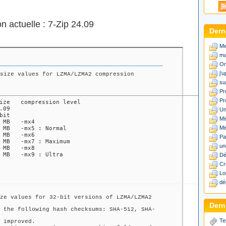
n actuelle : 7-Zip 24.09
Dern
Me
ma
Or
j'
size values for LZMA/LZMA2 compression
su
Pr
Pr
ize   compression level

.09   

Un
bit    

Mi
 MB   -mx4

Mi
 MB   -mx5 : Normal

 MB   -mx6

Pa
 MB   -mx7 : Maximum

un
 MB   -mx8

 MB   -mx9 : Ultra
Dé
Cr
Lo
dé
ze values for 32-bit versions of LZMA/LZMA2
Derni
 the following hash checksums: SHA-512, SHA-
Te
 improved.