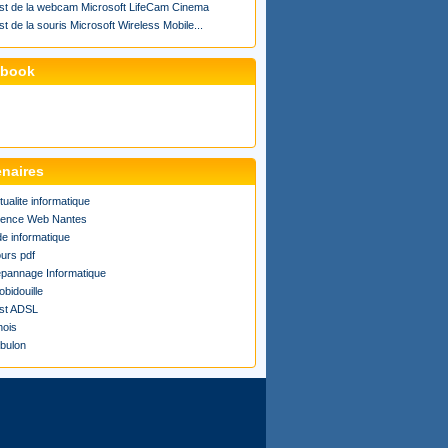
st de la webcam Microsoft LifeCam Cinema
st de la souris Microsoft Wireless Mobile...
ebook
enaires
tualite informatique
ence Web Nantes
de informatique
urs pdf
pannage Informatique
obidouille
st ADSL
ois
bulon