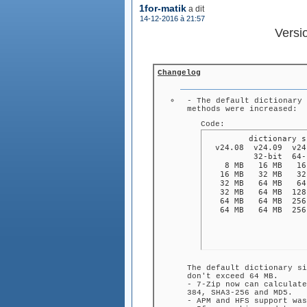
1for-matik
a dit
(le
14-12-2016 à 21:57
)
Versio
Changelog
- The default dictionary 
methods were increased:
Code:
         dictionary s
  v24.08  v24.09  v24
          32-bit  64-
    8 MB   16 MB   16
   16 MB   32 MB   32
   32 MB   64 MB   64
   32 MB   64 MB  128
   64 MB   64 MB  256
   64 MB   64 MB  256
The default dictionary si
don't exceed 64 MB.
- 7-Zip now can calculate
384, SHA3-256 and MD5.
- APM and HFS support was