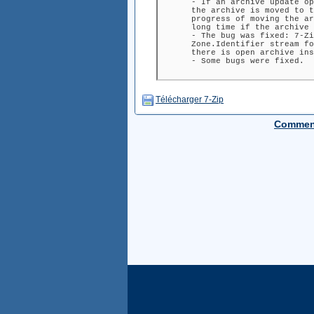
- If an archive update op
the archive is moved to t
progress of moving the ar
long time if the archive 
- The bug was fixed: 7-Zi
Zone.Identifier stream fo
there is open archive ins
- Some bugs were fixed.
Télécharger 7-Zip
Comment