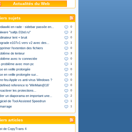
Actualités du Web
iers sujets
diawiki en rade - sidebar passée en...
0
lware "saltjs.01bd.ru"
2
dinateur lent + bruit
0
upgrade e107v1 vers v2 avec des...
1
pprimer l'extention des fichiers
0
oblème de lenteur
3
oblème avec tv connectée
0
 problème avec mon pc
1
se en veille prolongée
0
se en veille prolongée sur...
0
re-feu Apple vs anti-virus Windows ?
0
defined reference to 'WinMain@16'
0
sactiver les protections...
0
éer un diaporama en important une...
2
giciel de Tool Assisted Speedrun
1
marrage
1
ers articles
st de CopyTrans 4