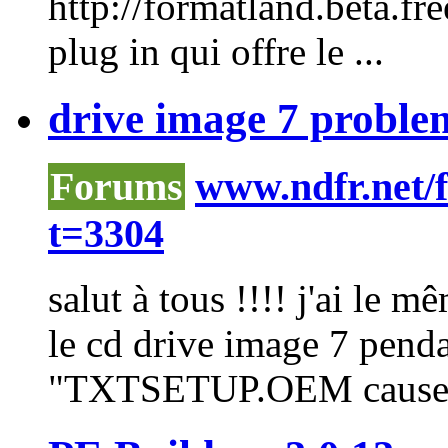
http://formatland.beta.fre
plug in qui offre le ...
drive image 7 problem
Forums
www.ndfr.net/
t=3304
salut à tous !!!! j'ai le
le cd drive image 7 penda
"TXTSETUP.OEM caused a