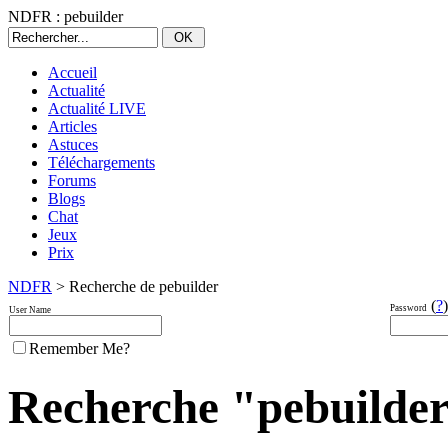
NDFR : pebuilder
Accueil
Actualité
Actualité LIVE
Articles
Astuces
Téléchargements
Forums
Blogs
Chat
Jeux
Prix
NDFR
> Recherche de pebuilder
(
?
)
Password
User Name
Remember Me?
Recherche "pebuilder"