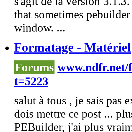
s'agit de la version 3.1.3.
that sometimes
pebuilder
window. ...
Formatage - Matériel
Forums
www.ndfr.net/
t=5223
salut à tous , je sais pas
dois mettre ce post ... pl
PEBuilder
, j'ai plus vra