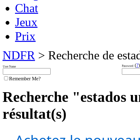
Chat
Jeux
Prix
NDFR
> Recherche de estad
(
?
)
Password
User Name
Remember Me?
Recherche "estados un
résultat(s)
Achetez le nouveau