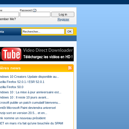
(
?
)
me
Password
ember Me?
Register
rix
ières news
ndows 10 Creators Update disponible au...
zilla Firefox 52.0.1 / ESR 52.0.1
zilla Firefox 50.0
ndows 10 : La mise à jour anniversaire est...
ndows 10 : Il reste 10 jours avant...
crosoft publie un patch cumulatif bienvenu...
entôt Microsoft Paint deviendra universel
nzip sort en version 20.5... et en...
ink nomme un nouveau président
ET en mars n'a fait qu'une bouchée du SPAM