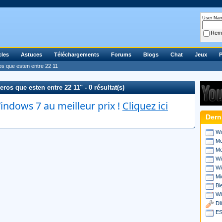
User Na
Rem
cles
Astuces
Téléchargements
Forums
Blogs
Chat
Jeux
P
s que esten entre 22 11
os que esten entre 22 11" - 0 résultat(s)
ndows 7 au meilleur prix !
Cliquez ici
Dern
Wi
Mo
Mo
Wi
Wi
Mi
Bi
Wi
Dl
ES