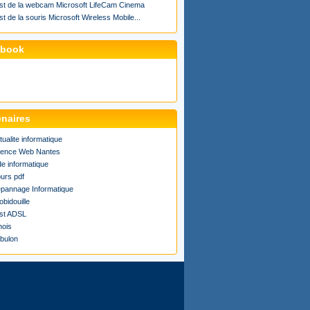
st de la webcam Microsoft LifeCam Cinema
st de la souris Microsoft Wireless Mobile...
ebook
enaires
tualite informatique
ence Web Nantes
de informatique
urs pdf
pannage Informatique
obidouille
st ADSL
ois
bulon