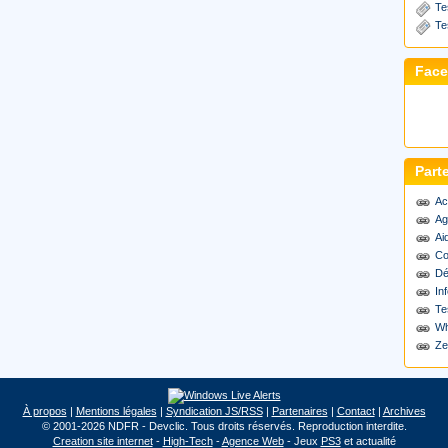
Te
Te
Fac
Part
Ac
Ag
Ai
Co
Dé
Inf
Te
Wh
Ze
À propos
|
Mentions légales
|
Syndication JS/RSS
|
Partenaires
|
Contact
|
Archives
© 2001-2026 NDFR - Devclic. Tous droits réservés. Reproduction interdite.
Creation site internet
-
High-Tech
-
Agence Web
- Jeux
PS3
et actualité