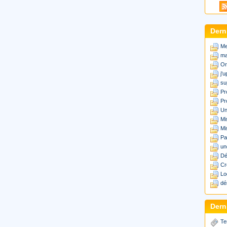
Dern
Me
ma
Or
j'
su
Pr
Pr
Un
Mi
Mi
Pa
un
Dé
Cr
Lo
dé
Derni
Te