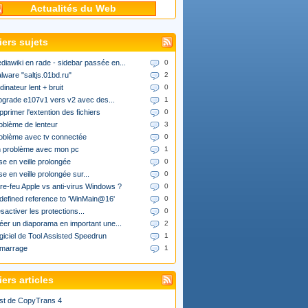
Actualités du Web
iers sujets
diawiki en rade - sidebar passée en...
0
lware "saltjs.01bd.ru"
2
dinateur lent + bruit
0
upgrade e107v1 vers v2 avec des...
1
pprimer l'extention des fichiers
0
oblème de lenteur
3
oblème avec tv connectée
0
 problème avec mon pc
1
se en veille prolongée
0
se en veille prolongée sur...
0
re-feu Apple vs anti-virus Windows ?
0
defined reference to 'WinMain@16'
0
sactiver les protections...
0
éer un diaporama en important une...
2
giciel de Tool Assisted Speedrun
1
marrage
1
ers articles
st de CopyTrans 4