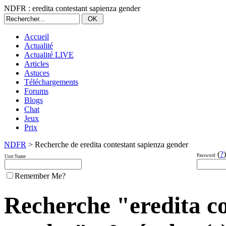
NDFR : eredita contestant sapienza gender
Accueil
Actualité
Actualité LIVE
Articles
Astuces
Téléchargements
Forums
Blogs
Chat
Jeux
Prix
NDFR
> Recherche de eredita contestant sapienza gender
(
?
)
Password
User Name
Remember Me?
Recherche "eredita co