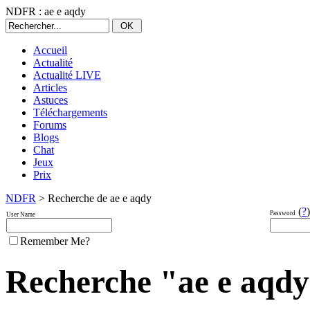
NDFR : ae e aqdy
Accueil
Actualité
Actualité LIVE
Articles
Astuces
Téléchargements
Forums
Blogs
Chat
Jeux
Prix
NDFR
> Recherche de ae e aqdy
(
?
)
Password
User Name
Remember Me?
Recherche "ae e aqdy"