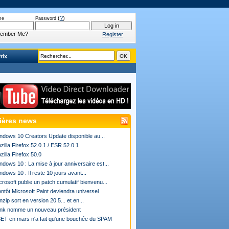
(
?
)
me
Password
ember Me?
Register
rix
ières news
ndows 10 Creators Update disponible au...
zilla Firefox 52.0.1 / ESR 52.0.1
zilla Firefox 50.0
ndows 10 : La mise à jour anniversaire est...
ndows 10 : Il reste 10 jours avant...
crosoft publie un patch cumulatif bienvenu...
entôt Microsoft Paint deviendra universel
nzip sort en version 20.5... et en...
ink nomme un nouveau président
ET en mars n'a fait qu'une bouchée du SPAM