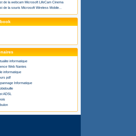
st de la webcam Microsoft LifeCam Cinema
st de la souris Microsoft Wireless Mobile...
ebook
enaires
tualite informatique
ence Web Nantes
de informatique
urs pdf
pannage Informatique
obidouille
st ADSL
ois
bulon