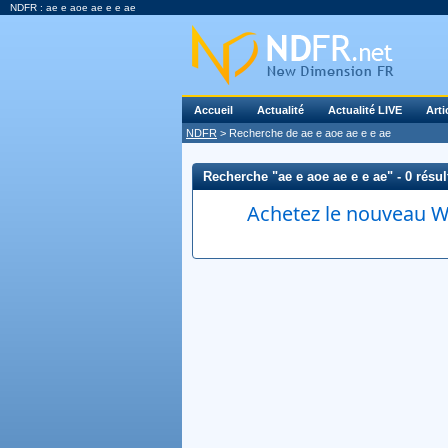
NDFR : ae e aoe ae e e ae
Accueil
Actualité
Actualité LIVE
Arti
NDFR
> Recherche de ae e aoe ae e e ae
Recherche "ae e aoe ae e e ae" - 0 résult
Achetez le nouveau Wi