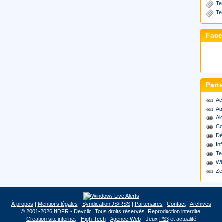
Te
Te
Fac
Part
Ac
Ag
Ai
Co
Dé
Inf
Te
Wh
Ze
À propos
|
Mentions légales
|
Syndication JS/RSS
|
Partenaires
|
Contact
|
Archives
© 2001-2026 NDFR - Devclic. Tous droits réservés. Reproduction interdite.
Creation site internet
-
High-Tech
-
Agence Web
- Jeux
PS3
et actualité