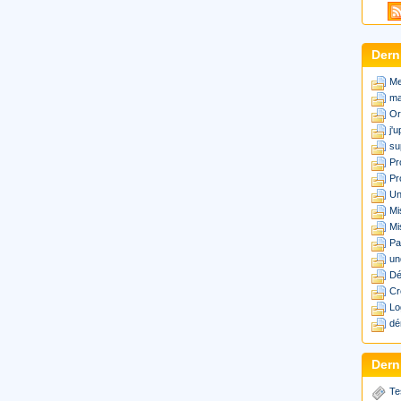
Dern
Me
ma
Or
j'
su
Pr
Pr
Un
Mi
Mi
Pa
un
Dé
Cr
Lo
dé
Derni
Te