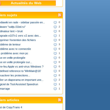
Actualités du Web
iers sujets
diawiki en rade - sidebar passée en...
0
lware "saltjs.01bd.ru"
2
dinateur lent + bruit
0
upgrade e107v1 vers v2 avec des...
1
pprimer l'extention des fichiers
0
oblème de lenteur
3
oblème avec tv connectée
0
 problème avec mon pc
1
se en veille prolongée
0
se en veille prolongée sur...
0
re-feu Apple vs anti-virus Windows ?
0
defined reference to 'WinMain@16'
0
sactiver les protections...
0
éer un diaporama en important une...
2
giciel de Tool Assisted Speedrun
1
marrage
1
ers articles
st de CopyTrans 4