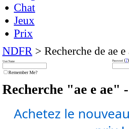
Chat
Jeux
Prix
NDFR
> Recherche de ae e 
(
?
)
Password
User Name
Remember Me?
Recherche "ae e ae" - 
Achetez le nouveau