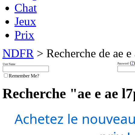
Chat
Jeux
Prix
NDFR
> Recherche de ae e 
(
?
)
Password
User Name
Remember Me?
Recherche "ae e ae l7p
Achetez le nouveau