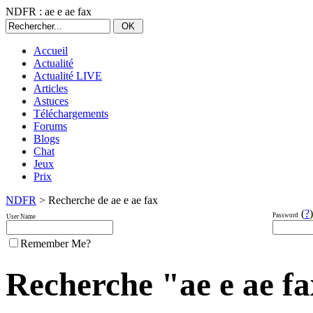
NDFR : ae e ae fax
Accueil
Actualité
Actualité LIVE
Articles
Astuces
Téléchargements
Forums
Blogs
Chat
Jeux
Prix
NDFR
> Recherche de ae e ae fax
(
?
)
Password
User Name
Remember Me?
Recherche "ae e ae fax