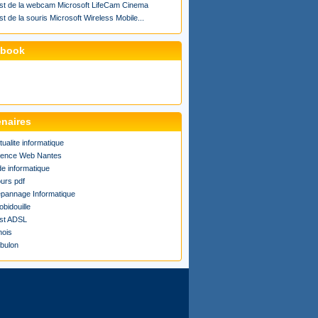
st de la webcam Microsoft LifeCam Cinema
st de la souris Microsoft Wireless Mobile...
ebook
enaires
tualite informatique
ence Web Nantes
de informatique
urs pdf
pannage Informatique
obidouille
st ADSL
ois
bulon