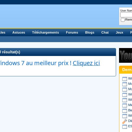
User Na
Rem
cles
Astuces
Téléchargements
Forums
Blogs
Chat
Jeux
P
 résultat(s)
ndows 7 au meilleur prix !
Cliquez ici
Dern
Wi
Mo
Mo
Wi
Wi
Mi
Bi
Wi
Dl
ES