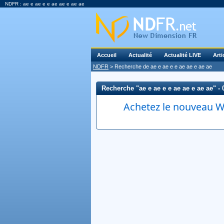
NDFR : ae e ae e e ae ae e ae ae
Accueil
Actualité
Actualité LIVE
Arti
NDFR
> Recherche de ae e ae e e ae ae e ae ae
Recherche "ae e ae e e ae ae e ae ae" - 0
Achetez le nouveau Wi