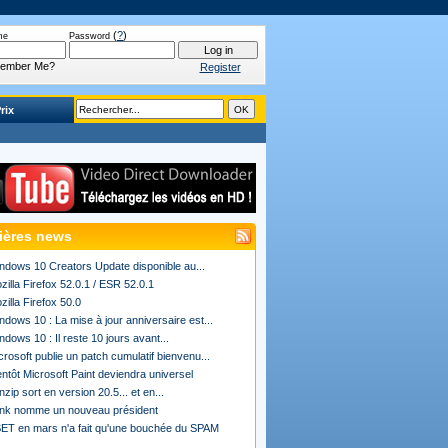
(
?
)
me
Password
ember Me?
Register
rix
ières news
ndows 10 Creators Update disponible au...
zilla Firefox 52.0.1 / ESR 52.0.1
zilla Firefox 50.0
ndows 10 : La mise à jour anniversaire est...
ndows 10 : Il reste 10 jours avant...
crosoft publie un patch cumulatif bienvenu...
entôt Microsoft Paint deviendra universel
nzip sort en version 20.5... et en...
ink nomme un nouveau président
ET en mars n'a fait qu'une bouchée du SPAM