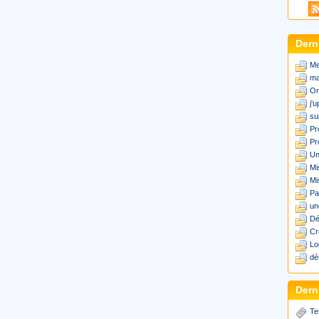
Dern
Me
ma
Or
j'
su
Pr
Pr
Un
Mi
Mi
Pa
un
Dé
Cr
Lo
dé
Derni
Te