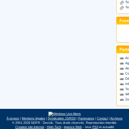
Te
Te
Fac
Part
Ac
Ag
Ai
Co
Dé
Inf
Te
Wh
Ze
À propos
|
Mentions légales
|
Syndication JS/RSS
|
Partenaires
|
Contact
|
Archives
© 2001-2026 NDFR - Devclic. Tous droits réservés. Reproduction interdite.
Creation site internet
-
High-Tech
-
Agence Web
- Jeux
PS3
et actualité