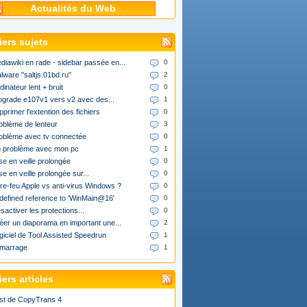
Actualités du Web
iers sujets
diawiki en rade - sidebar passée en...
0
lware "saltjs.01bd.ru"
2
dinateur lent + bruit
0
upgrade e107v1 vers v2 avec des...
1
pprimer l'extention des fichiers
0
oblème de lenteur
3
oblème avec tv connectée
0
 problème avec mon pc
1
se en veille prolongée
0
se en veille prolongée sur...
0
re-feu Apple vs anti-virus Windows ?
0
defined reference to 'WinMain@16'
0
sactiver les protections...
0
éer un diaporama en important une...
2
giciel de Tool Assisted Speedrun
1
marrage
1
ers articles
st de CopyTrans 4