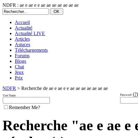
NDFR : ae e ae e e ae ae ae ae ae ae ae
Accueil
Actualité
Actualité LIVE
Articles
Astuces
Téléchargements
Forums
Blogs
Chat
Jeux
Prix
NDFR
> Recherche de ae e ae e e ae ae ae ae ae ae ae
(
?
)
Password
User Name
Remember Me?
Recherche "ae e ae e e