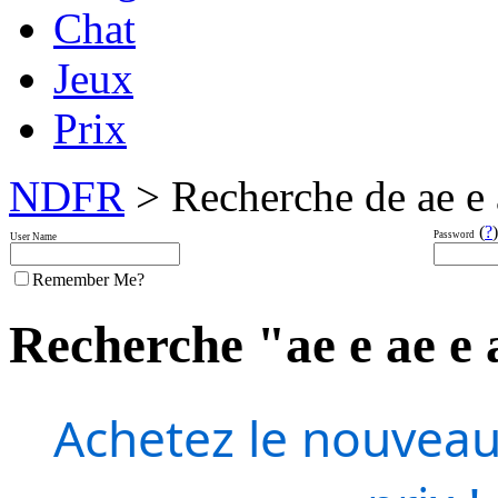
Chat
Jeux
Prix
NDFR
> Recherche de ae e 
(
?
)
Password
User Name
Remember Me?
Recherche "ae e ae e a
Achetez le nouveau