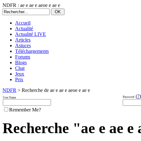
NDFR : ae e ae e aeoe e ae e
Accueil
Actualité
Actualité LIVE
Articles
Astuces
Téléchargements
Forums
Blogs
Chat
Jeux
Prix
NDFR
> Recherche de ae e ae e aeoe e ae e
(
?
)
Password
User Name
Remember Me?
Recherche "ae e ae e a