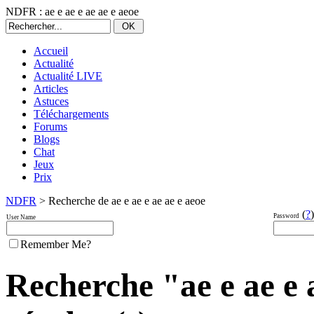
NDFR : ae e ae e ae ae e aeoe
Accueil
Actualité
Actualité LIVE
Articles
Astuces
Téléchargements
Forums
Blogs
Chat
Jeux
Prix
NDFR
> Recherche de ae e ae e ae ae e aeoe
(
?
)
Password
User Name
Remember Me?
Recherche "ae e ae e a