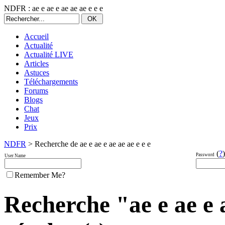
NDFR : ae e ae e ae ae ae e e e
Accueil
Actualité
Actualité LIVE
Articles
Astuces
Téléchargements
Forums
Blogs
Chat
Jeux
Prix
NDFR
> Recherche de ae e ae e ae ae ae e e e
(
?
)
Password
User Name
Remember Me?
Recherche "ae e ae e a