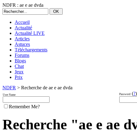
NDFR : ae e ae dvda
Accueil
Actualité
Actualité LIVE
Articles
Astuces
Téléchargements
Forums
Blogs
Chat
Jeux
Prix
NDFR
> Recherche de ae e ae dvda
(
?
)
Password
User Name
Remember Me?
Recherche "ae e ae dv