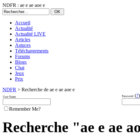
NDFR : ae e ae aoe e
Accueil
Actualité
Actualité LIVE
Articles
Astuces
Téléchargements
Forums
Blogs
Chat
Jeux
Prix
NDFR
> Recherche de ae e ae aoe e
(
?
)
Password
User Name
Remember Me?
Recherche "ae e ae aoe