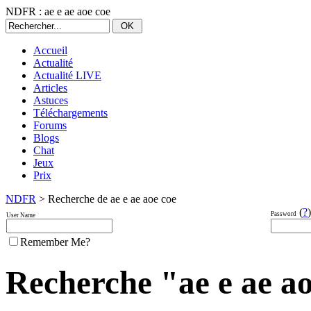
NDFR : ae e ae aoe coe
Accueil
Actualité
Actualité LIVE
Articles
Astuces
Téléchargements
Forums
Blogs
Chat
Jeux
Prix
NDFR
> Recherche de ae e ae aoe coe
(
?
)
Password
User Name
Remember Me?
Recherche "ae e ae aoe