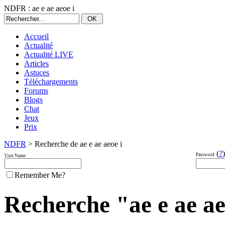
NDFR : ae e ae aeoe i
Accueil
Actualité
Actualité LIVE
Articles
Astuces
Téléchargements
Forums
Blogs
Chat
Jeux
Prix
NDFR
> Recherche de ae e ae aeoe i
(
?
)
Password
User Name
Remember Me?
Recherche "ae e ae aeo