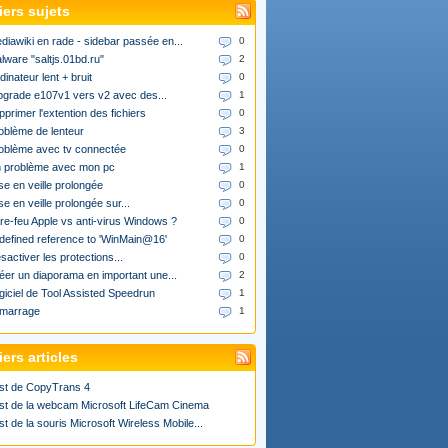
iers sujets
diawiki en rade - sidebar passée en...
0
lware "saltjs.01bd.ru"
2
dinateur lent + bruit
0
upgrade e107v1 vers v2 avec des...
1
pprimer l'extention des fichiers
0
oblème de lenteur
3
oblème avec tv connectée
0
 problème avec mon pc
1
se en veille prolongée
0
se en veille prolongée sur...
0
re-feu Apple vs anti-virus Windows ?
0
defined reference to 'WinMain@16'
0
sactiver les protections...
0
éer un diaporama en important une...
2
giciel de Tool Assisted Speedrun
1
marrage
1
ers articles
st de CopyTrans 4
st de la webcam Microsoft LifeCam Cinema
st de la souris Microsoft Wireless Mobile...