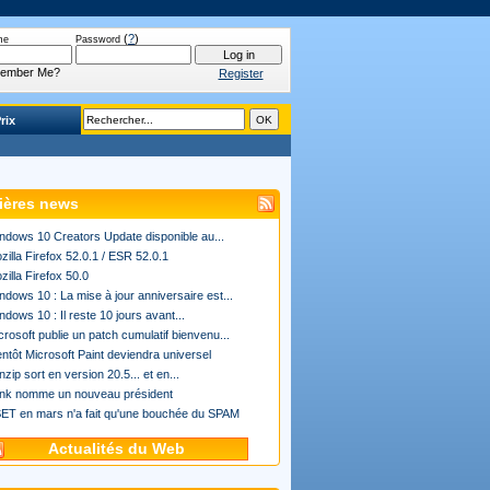
(
?
)
me
Password
ember Me?
Register
rix
ières news
ndows 10 Creators Update disponible au...
zilla Firefox 52.0.1 / ESR 52.0.1
zilla Firefox 50.0
ndows 10 : La mise à jour anniversaire est...
ndows 10 : Il reste 10 jours avant...
crosoft publie un patch cumulatif bienvenu...
entôt Microsoft Paint deviendra universel
nzip sort en version 20.5... et en...
ink nomme un nouveau président
ET en mars n'a fait qu'une bouchée du SPAM
Actualités du Web