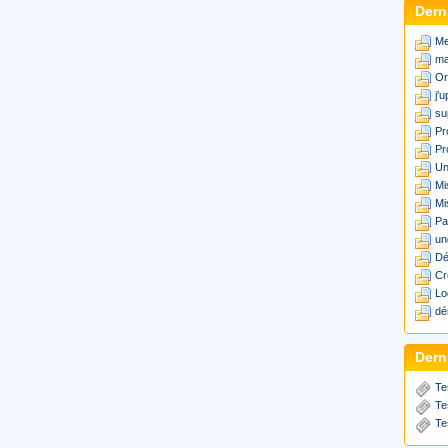
Dern
Me
ma
Or
j'
su
Pr
Pr
Un
Mi
Mi
Pa
un
Dé
Cr
Lo
dé
Derni
Te
Te
Te