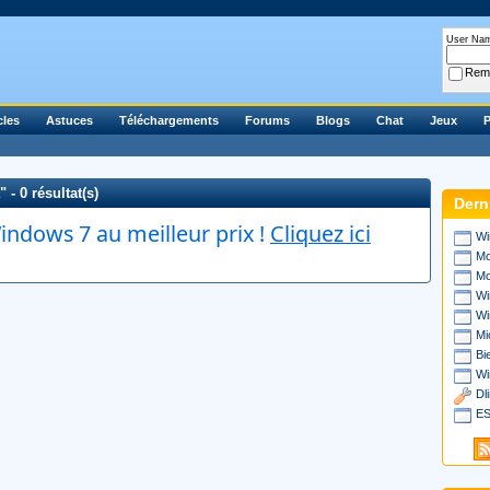
User Na
Rem
cles
Astuces
Téléchargements
Forums
Blogs
Chat
Jeux
P
- 0 résultat(s)
Dern
ndows 7 au meilleur prix !
Cliquez ici
Wi
Mo
Mo
Wi
Wi
Mi
Bi
Wi
Dl
ES