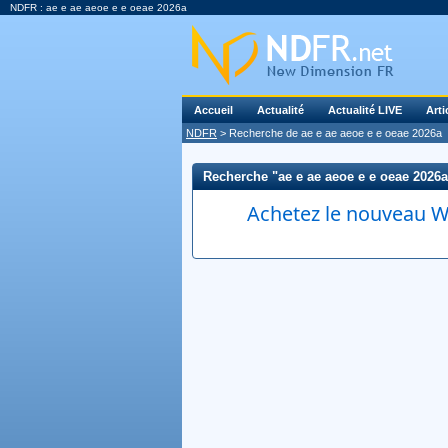
NDFR : ae e ae aeoe e e oeae 2026a
Accueil
Actualité
Actualité LIVE
Arti
NDFR
> Recherche de ae e ae aeoe e e oeae 2026a
Recherche "ae e ae aeoe e e oeae 2026a" 
Achetez le nouveau Wi