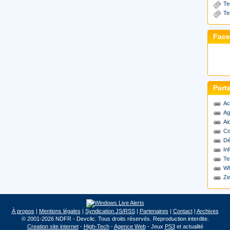
Te
Te
Fac
Part
Ac
Ag
Ai
Co
Dé
Inf
Te
Wh
Ze
À propos
|
Mentions légales
|
Syndication JS/RSS
|
Partenaires
|
Contact
|
Archives
© 2001-2026 NDFR - Devclic. Tous droits réservés. Reproduction interdite.
Creation site internet
-
High-Tech
-
Agence Web
- Jeux
PS3
et actualité