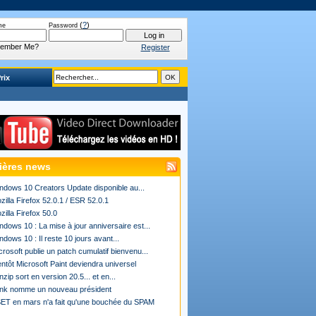
(
?
)
me
Password
ember Me?
Register
rix
ières news
ndows 10 Creators Update disponible au...
zilla Firefox 52.0.1 / ESR 52.0.1
zilla Firefox 50.0
ndows 10 : La mise à jour anniversaire est...
ndows 10 : Il reste 10 jours avant...
crosoft publie un patch cumulatif bienvenu...
entôt Microsoft Paint deviendra universel
nzip sort en version 20.5... et en...
ink nomme un nouveau président
ET en mars n'a fait qu'une bouchée du SPAM