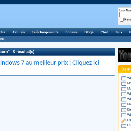
User Na
Rem
cles
Astuces
Téléchargements
Forums
Blogs
Chat
Jeux
P
orn
orn" - 0 résultat(s)
ndows 7 au meilleur prix !
Cliquez ici
Dern
Wi
Mo
Mo
Wi
Wi
Mi
Bi
Wi
Dl
ES