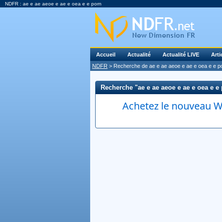
NDFR : ae e ae aeoe e ae e oea e e porn
Accueil
Actualité
Actualité LIVE
Arti
NDFR
> Recherche de ae e ae aeoe e ae e oea e e p
Recherche "ae e ae aeoe e ae e oea e e p
Achetez le nouveau Wi