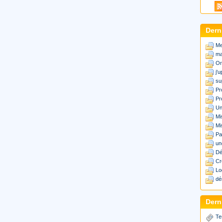
Dern
Me
ma
Or
j'
su
Pr
Pr
Un
Mi
Mi
Pa
un
Dé
Cr
Lo
dé
Derni
Te