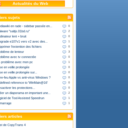
Actualités du Web
iers sujets
diawiki en rade - sidebar passée en...
0
lware "saltjs.01bd.ru"
2
dinateur lent + bruit
0
upgrade e107v1 vers v2 avec des...
1
pprimer l'extention des fichiers
0
oblème de lenteur
3
oblème avec tv connectée
0
 problème avec mon pc
1
se en veille prolongée
0
se en veille prolongée sur...
0
re-feu Apple vs anti-virus Windows ?
0
defined reference to 'WinMain@16'
0
sactiver les protections...
0
éer un diaporama en important une...
2
giciel de Tool Assisted Speedrun
1
marrage
1
ers articles
st de CopyTrans 4