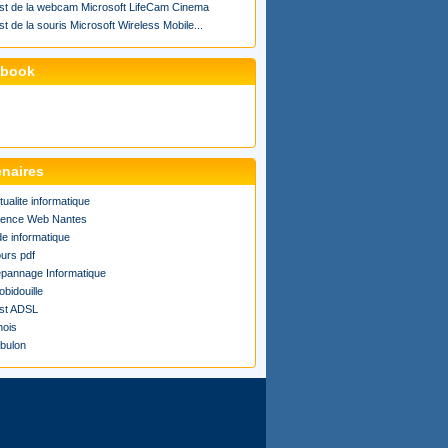
st de la webcam Microsoft LifeCam Cinema
st de la souris Microsoft Wireless Mobile...
ebook
enaires
tualite informatique
ence Web Nantes
de informatique
urs pdf
pannage Informatique
obidouille
st ADSL
ois
bulon