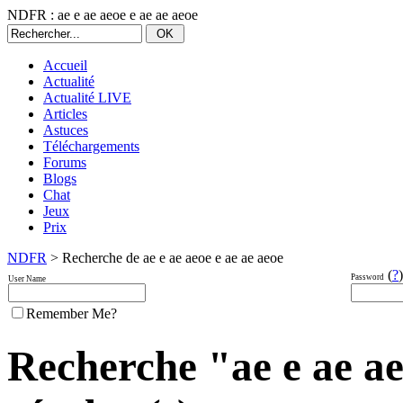
NDFR : ae e ae aeoe e ae ae aeoe
Accueil
Actualité
Actualité LIVE
Articles
Astuces
Téléchargements
Forums
Blogs
Chat
Jeux
Prix
NDFR
> Recherche de ae e ae aeoe e ae ae aeoe
(
?
)
Password
User Name
Remember Me?
Recherche "ae e ae ae