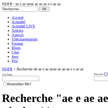
NDFR : ae e ae aeoe ae ae ae e e ae ae
Accueil
Actualité
Actualité LIVE
Articles
Astuces
Téléchargements
Forums
Blogs
Chat
Jeux
Prix
NDFR
> Recherche de ae e ae aeoe ae ae ae e e ae ae
(
?
)
Password
User Name
Remember Me?
Recherche "ae e ae aeo