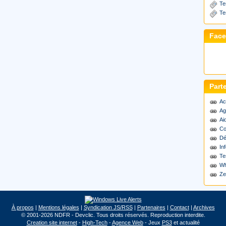
Te
Te
Fac
Part
Ac
Ag
Ai
Co
Dé
Inf
Te
Wh
Ze
À propos
|
Mentions légales
|
Syndication JS/RSS
|
Partenaires
|
Contact
|
Archives
© 2001-2026 NDFR - Devclic. Tous droits réservés. Reproduction interdite.
Creation site internet
-
High-Tech
-
Agence Web
- Jeux
PS3
et actualité