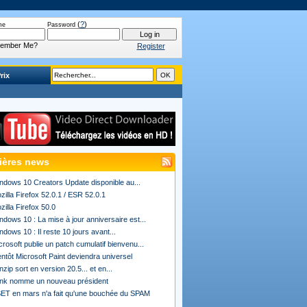
(
?
)
me
Password
ember Me?
Register
rix
ières news
ndows 10 Creators Update disponible au...
zilla Firefox 52.0.1 / ESR 52.0.1
zilla Firefox 50.0
ndows 10 : La mise à jour anniversaire est...
ndows 10 : Il reste 10 jours avant...
crosoft publie un patch cumulatif bienvenu...
entôt Microsoft Paint deviendra universel
nzip sort en version 20.5... et en...
ink nomme un nouveau président
ET en mars n'a fait qu'une bouchée du SPAM