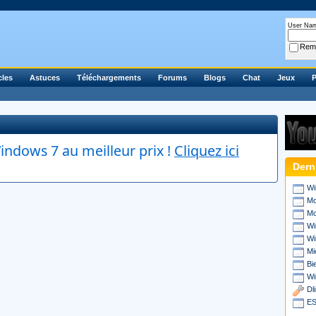
User Na
Rem
cles
Astuces
Téléchargements
Forums
Blogs
Chat
Jeux
P
ndows 7 au meilleur prix !
Cliquez ici
Dern
Wi
Mo
Mo
Wi
Wi
Mi
Bi
Wi
Dl
ES