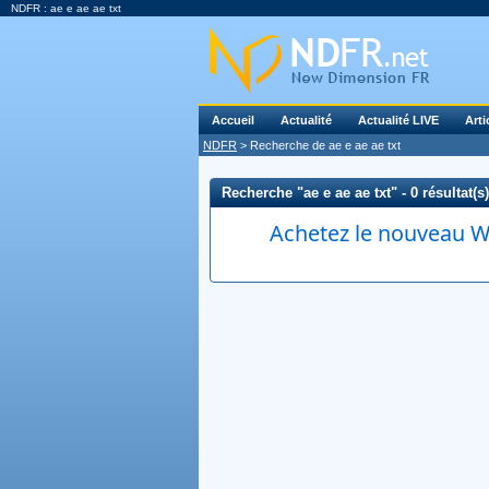
NDFR : ae e ae ae txt
Accueil
Actualité
Actualité LIVE
Arti
NDFR
> Recherche de ae e ae ae txt
Recherche "ae e ae ae txt" - 0 résultat(s)
Achetez le nouveau Wi