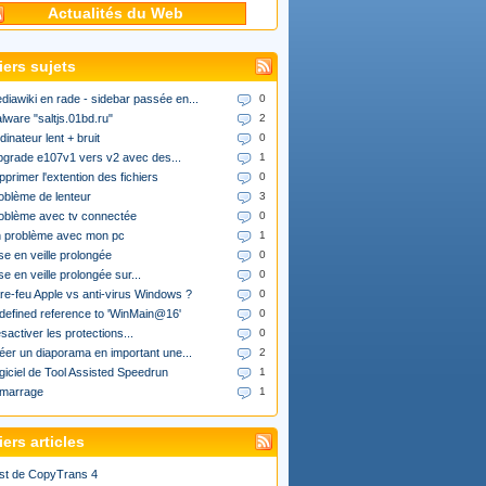
Actualités du Web
iers sujets
diawiki en rade - sidebar passée en...
0
lware "saltjs.01bd.ru"
2
dinateur lent + bruit
0
upgrade e107v1 vers v2 avec des...
1
pprimer l'extention des fichiers
0
oblème de lenteur
3
oblème avec tv connectée
0
 problème avec mon pc
1
se en veille prolongée
0
se en veille prolongée sur...
0
re-feu Apple vs anti-virus Windows ?
0
defined reference to 'WinMain@16'
0
sactiver les protections...
0
éer un diaporama en important une...
2
giciel de Tool Assisted Speedrun
1
marrage
1
ers articles
st de CopyTrans 4