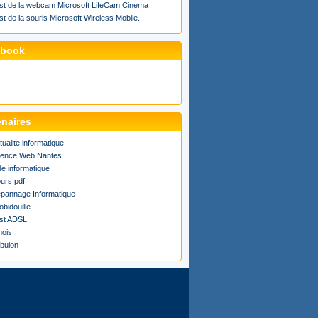
st de la webcam Microsoft LifeCam Cinema
st de la souris Microsoft Wireless Mobile...
ebook
enaires
tualite informatique
ence Web Nantes
de informatique
urs pdf
pannage Informatique
obidouille
st ADSL
ois
bulon