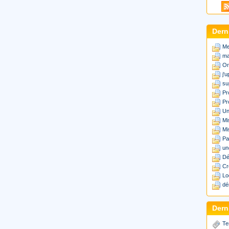
Dern
Me
ma
Or
j'
su
Pr
Pr
Un
Mi
Mi
Pa
un
Dé
Cr
Lo
dé
Derni
Te