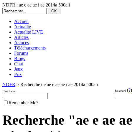
NDFR : ae e ae ae i ae 2014a 500a i
Accueil
Actualité
Actualité LIVE
Articles
Astuces
Téléchargements
Forums
Blogs
Chat
Jeux
Prix
NDFR
> Recherche de ae e ae ae i ae 2014a 500a i
(
?
)
Password
User Name
Remember Me?
Recherche "ae e ae ae 