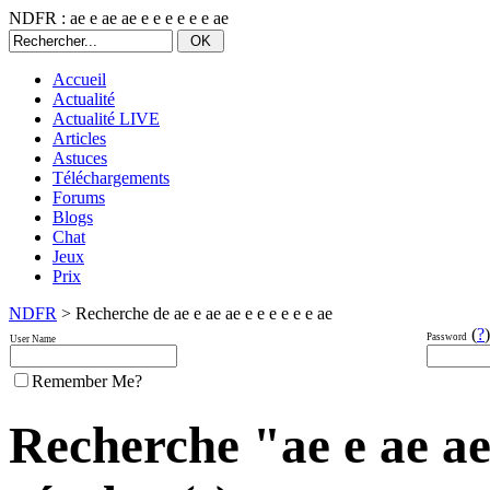
NDFR : ae e ae ae e e e e e e ae
Accueil
Actualité
Actualité LIVE
Articles
Astuces
Téléchargements
Forums
Blogs
Chat
Jeux
Prix
NDFR
> Recherche de ae e ae ae e e e e e e ae
(
?
)
Password
User Name
Remember Me?
Recherche "ae e ae ae 