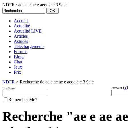
NDFR : ae e ae ae e aeoe e e 3 9a e
Accueil
Actualité
Actualité LIVE
Articles
Astuces
Téléchargements
Forums
Blogs
Chat
Jeux
Prix
NDFR
> Recherche de ae e ae ae e aeoe e e 3 9a e
(
?
)
Password
User Name
Remember Me?
Recherche "ae e ae ae 