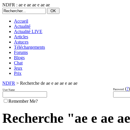
NDFR : ae e ae ae e ae ae
Accueil
Actualité
Actualité LIVE
Articles
Astuces
Téléchargements
Forums
Blogs
Chat
Jeux
Prix
NDFR
> Recherche de ae e ae ae e ae ae
(
?
)
Password
User Name
Remember Me?
Recherche "ae e ae ae 