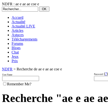
NDFR : ae e ae ae coe e
Accueil
Actualité
Actualité LIVE
Articles
Astuces
Téléchargements
Forums
Blogs
Chat
Jeux
Prix
NDFR
> Recherche de ae e ae ae coe e
(
?
)
Password
User Name
Remember Me?
Recherche "ae e ae ae 