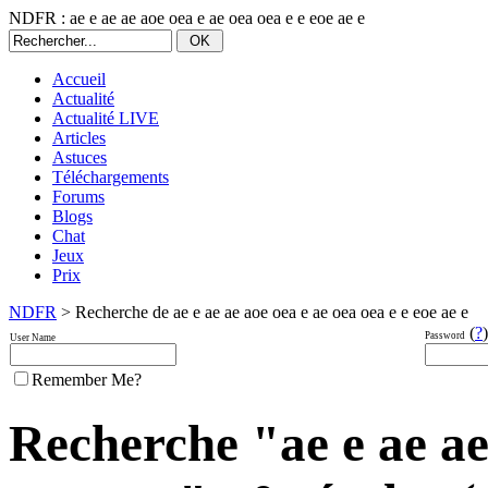
NDFR : ae e ae ae aoe oea e ae oea oea e e eoe ae e
Accueil
Actualité
Actualité LIVE
Articles
Astuces
Téléchargements
Forums
Blogs
Chat
Jeux
Prix
NDFR
> Recherche de ae e ae ae aoe oea e ae oea oea e e eoe ae e
(
?
)
Password
User Name
Remember Me?
Recherche "ae e ae ae