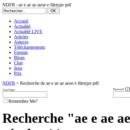
NDFR : ae e ae ae aeoe e filetype pdf
Accueil
Actualité
Actualité LIVE
Articles
Astuces
Téléchargements
Forums
Blogs
Chat
Jeux
Prix
NDFR
> Recherche de ae e ae ae aeoe e filetype pdf
(
?
)
Password
User Name
Remember Me?
Recherche "ae e ae ae 