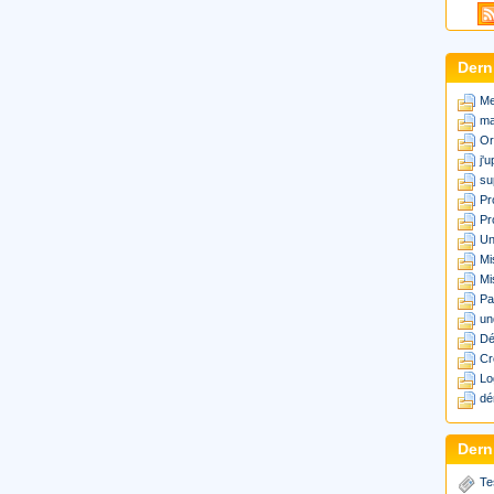
Dern
Me
ma
Or
j'
su
Pr
Pr
Un
Mi
Mi
Pa
un
Dé
Cr
Lo
dé
Derni
Te