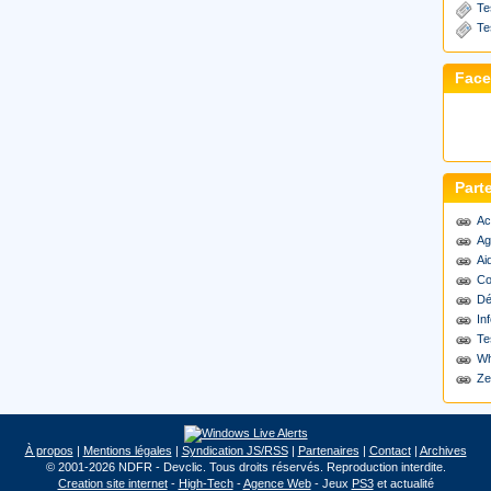
Te
Te
Fac
Part
Ac
Ag
Ai
Co
Dé
Inf
Te
Wh
Ze
À propos
|
Mentions légales
|
Syndication JS/RSS
|
Partenaires
|
Contact
|
Archives
© 2001-2026 NDFR - Devclic. Tous droits réservés. Reproduction interdite.
Creation site internet
-
High-Tech
-
Agence Web
- Jeux
PS3
et actualité