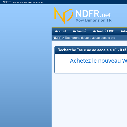
NDFR : ae e ae ae aeoe e e e
Accueil
Actualité
Actualité LIVE
Arti
NDFR
> Recherche de ae e ae ae aeoe e e e
Recherche "ae e ae ae aeoe e e e" - 0 rés
Achetez le nouveau Wi