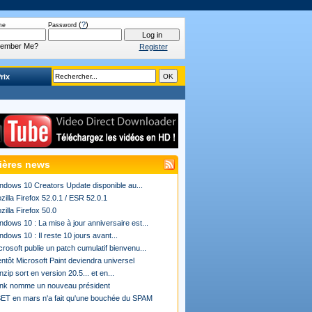
(
?
)
me
Password
ember Me?
Register
rix
ières news
ndows 10 Creators Update disponible au...
zilla Firefox 52.0.1 / ESR 52.0.1
zilla Firefox 50.0
ndows 10 : La mise à jour anniversaire est...
ndows 10 : Il reste 10 jours avant...
crosoft publie un patch cumulatif bienvenu...
entôt Microsoft Paint deviendra universel
nzip sort en version 20.5... et en...
ink nomme un nouveau président
ET en mars n'a fait qu'une bouchée du SPAM