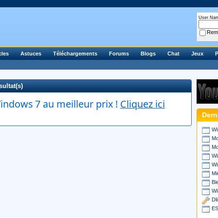
User Na
Rem
cles
Astuces
Téléchargements
Forums
Blogs
Chat
Jeux
P
ultat(s)
ndows 7 au meilleur prix !
Cliquez ici
Dern
Wi
Mo
Mo
Wi
Wi
Mi
Bi
Wi
Dl
ES