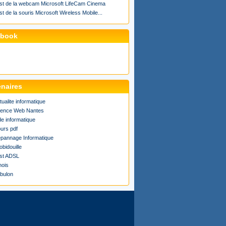
st de la webcam Microsoft LifeCam Cinema
st de la souris Microsoft Wireless Mobile...
ebook
enaires
tualite informatique
ence Web Nantes
de informatique
urs pdf
pannage Informatique
obidouille
st ADSL
ois
bulon