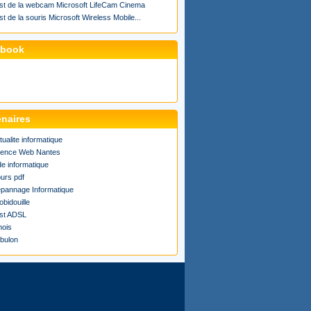
st de la webcam Microsoft LifeCam Cinema
st de la souris Microsoft Wireless Mobile...
ebook
enaires
tualite informatique
ence Web Nantes
de informatique
urs pdf
pannage Informatique
obidouille
st ADSL
ois
bulon