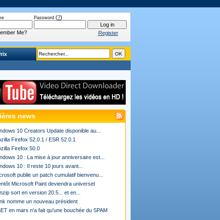
(
?
)
me
Password
ember Me?
Register
rix
ières news
ndows 10 Creators Update disponible au...
zilla Firefox 52.0.1 / ESR 52.0.1
zilla Firefox 50.0
ndows 10 : La mise à jour anniversaire est...
ndows 10 : Il reste 10 jours avant...
crosoft publie un patch cumulatif bienvenu...
entôt Microsoft Paint deviendra universel
nzip sort en version 20.5... et en...
ink nomme un nouveau président
ET en mars n'a fait qu'une bouchée du SPAM