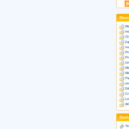
Dern
Me
ma
Or
j'
su
Pr
Pr
Un
Mi
Mi
Pa
un
Dé
Cr
Lo
dé
Derni
Te