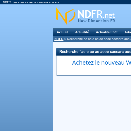
NDFR : ae e ae ae aeoe caesara aoe e e
Accueil
Actualité
Actualité LIVE
Arti
NDFR
> Recherche de ae e ae ae aeoe caesara aoe 
Recherche "ae e ae ae aeoe caesara aoe e
Achetez le nouveau Wi