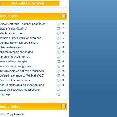
Actualités du Web
iers sujets
diawiki en rade - sidebar passée en...
0
lware "saltjs.01bd.ru"
2
dinateur lent + bruit
0
upgrade e107v1 vers v2 avec des...
1
pprimer l'extention des fichiers
0
oblème de lenteur
3
oblème avec tv connectée
0
 problème avec mon pc
1
se en veille prolongée
0
se en veille prolongée sur...
0
re-feu Apple vs anti-virus Windows ?
0
defined reference to 'WinMain@16'
0
sactiver les protections...
0
éer un diaporama en important une...
2
giciel de Tool Assisted Speedrun
1
marrage
1
ers articles
st de CopyTrans 4