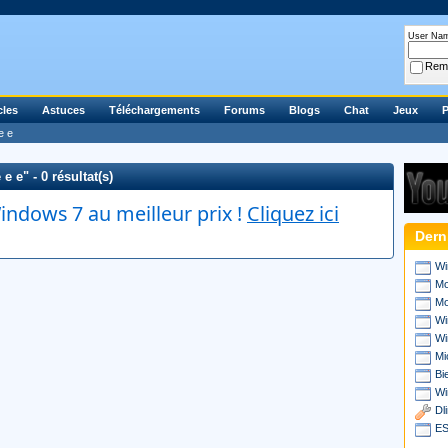
User Na
Rem
cles
Astuces
Téléchargements
Forums
Blogs
Chat
Jeux
P
e e
 e" - 0 résultat(s)
ndows 7 au meilleur prix !
Cliquez ici
Dern
Wi
Mo
Mo
Wi
Wi
Mi
Bi
Wi
Dl
ES