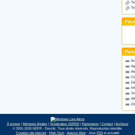
Te
Te
Fac
Part
Ac
Ag
Ai
Co
Dé
Inf
Te
Wh
Ze
À propos
|
Mentions légales
|
Syndication JS/RSS
|
Partenaires
|
Contact
|
Archives
© 2001-2026 NDFR - Devclic. Tous droits réservés. Reproduction interdite.
Creation site internet
-
High-Tech
-
Agence Web
- Jeux
PS3
et actualité