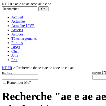
NDFR : ae e ae ae aeoe ae e e ae
Accueil
Actualité
Actualité LIVE
Articles
Astuces
Téléchargements
Forums
Blogs
Chat
Jeux
Prix
NDFR
> Recherche de ae e ae ae aeoe ae e e ae
(
?
)
Password
User Name
Remember Me?
Recherche "ae e ae ae 