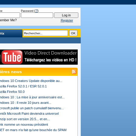
(
?
)
me
Password
ember Me?
Register
rix
ières news
ndows 10 Creators Update disponible au...
zilla Firefox 52.0.1 / ESR 52.0.1
zilla Firefox 50.0
ndows 10 : La mise à jour anniversaire est...
ndows 10 : Il reste 10 jours avant...
crosoft publie un patch cumulatif bienvenu...
entôt Microsoft Paint deviendra universel
nzip sort en version 20.5... et en...
ink nomme un nouveau président
ET en mars n'a fait qu'une bouchée du SPAM