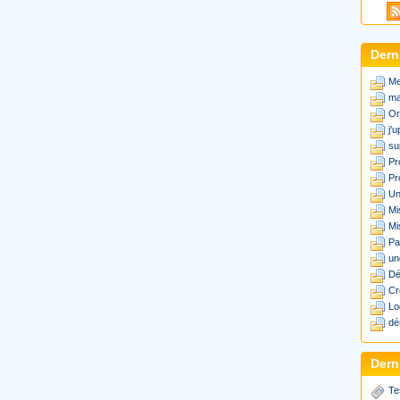
Dern
Me
ma
Or
j'
su
Pr
Pr
Un
Mi
Mi
Pa
un
Dé
Cr
Lo
dé
Derni
Te