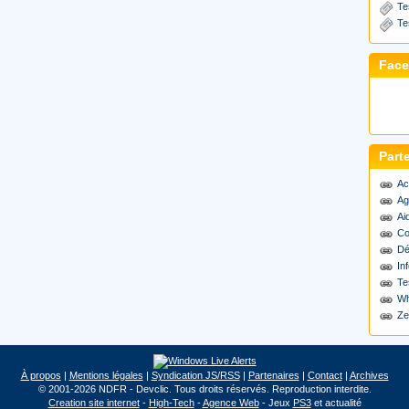
Te
Te
Fac
Part
Ac
Ag
Ai
Co
Dé
Inf
Te
Wh
Ze
À propos
|
Mentions légales
|
Syndication JS/RSS
|
Partenaires
|
Contact
|
Archives
© 2001-2026 NDFR - Devclic. Tous droits réservés. Reproduction interdite.
Creation site internet
-
High-Tech
-
Agence Web
- Jeux
PS3
et actualité