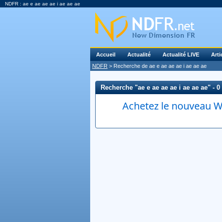
NDFR : ae e ae ae ae i ae ae ae
Accueil
Actualité
Actualité LIVE
Arti
NDFR
> Recherche de ae e ae ae ae i ae ae ae
Recherche "ae e ae ae ae i ae ae ae" - 0 
Achetez le nouveau Wi