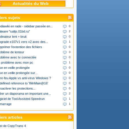
Actualités du Web
iers sujets
diawiki en rade - sidebar passée en...
0
lware "saltjs.01bd.ru"
2
dinateur lent + bruit
0
upgrade e107v1 vers v2 avec des...
1
pprimer l'extention des fichiers
0
oblème de lenteur
3
oblème avec tv connectée
0
 problème avec mon pc
1
se en veille prolongée
0
se en veille prolongée sur...
0
re-feu Apple vs anti-virus Windows ?
0
defined reference to 'WinMain@16'
0
sactiver les protections...
0
éer un diaporama en important une...
2
giciel de Tool Assisted Speedrun
1
marrage
1
ers articles
st de CopyTrans 4