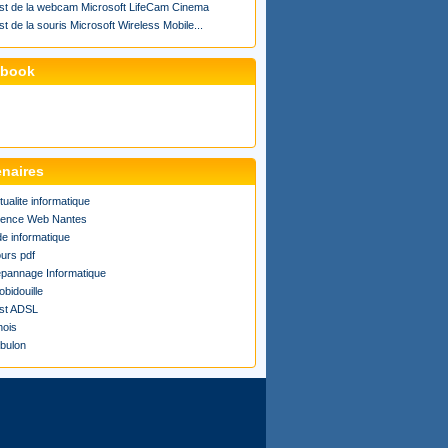
st de la webcam Microsoft LifeCam Cinema
st de la souris Microsoft Wireless Mobile...
ebook
enaires
tualite informatique
ence Web Nantes
de informatique
urs pdf
pannage Informatique
obidouille
st ADSL
ois
bulon