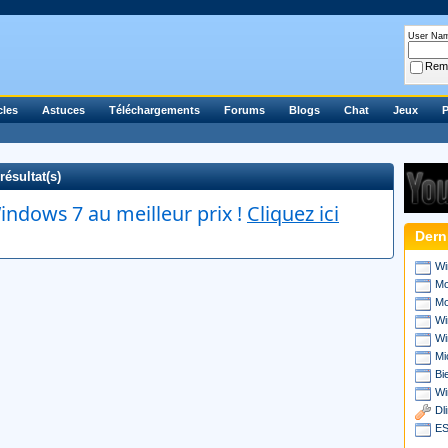
User Na
Rem
cles
Astuces
Téléchargements
Forums
Blogs
Chat
Jeux
P
résultat(s)
ndows 7 au meilleur prix !
Cliquez ici
Dern
Wi
Mo
Mo
Wi
Wi
Mi
Bi
Wi
Dl
ES