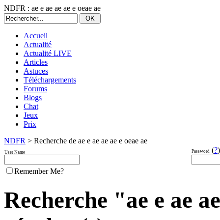
NDFR : ae e ae ae ae e oeae ae
Accueil
Actualité
Actualité LIVE
Articles
Astuces
Téléchargements
Forums
Blogs
Chat
Jeux
Prix
NDFR
> Recherche de ae e ae ae ae e oeae ae
(
?
)
Password
User Name
Remember Me?
Recherche "ae e ae ae 