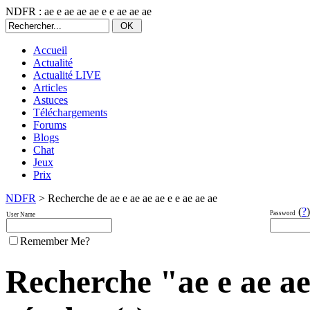
NDFR : ae e ae ae ae e e ae ae ae
Accueil
Actualité
Actualité LIVE
Articles
Astuces
Téléchargements
Forums
Blogs
Chat
Jeux
Prix
NDFR
> Recherche de ae e ae ae ae e e ae ae ae
(
?
)
Password
User Name
Remember Me?
Recherche "ae e ae ae 