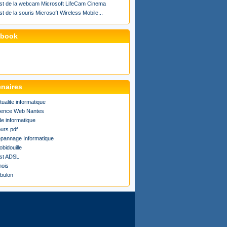
st de la webcam Microsoft LifeCam Cinema
st de la souris Microsoft Wireless Mobile...
ebook
enaires
tualite informatique
ence Web Nantes
de informatique
urs pdf
pannage Informatique
obidouille
st ADSL
ois
bulon