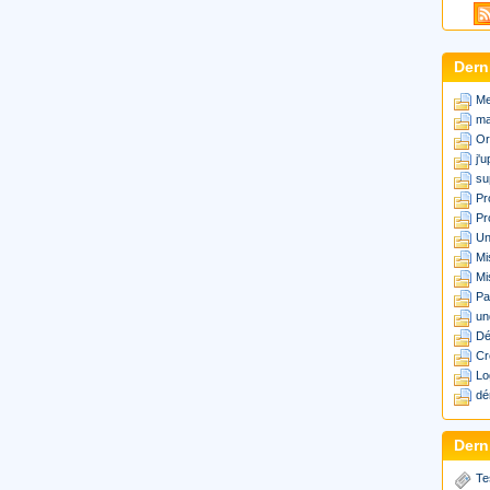
Dern
Me
ma
Or
j'
su
Pr
Pr
Un
Mi
Mi
Pa
un
Dé
Cr
Lo
dé
Derni
Te