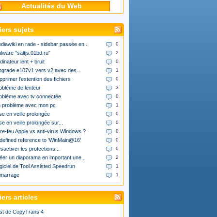
Actualités du Web
iers sujets
diawiki en rade - sidebar passée en...
0
lware "saltjs.01bd.ru"
2
dinateur lent + bruit
0
upgrade e107v1 vers v2 avec des...
1
pprimer l'extention des fichiers
0
oblème de lenteur
3
oblème avec tv connectée
0
 problème avec mon pc
1
se en veille prolongée
0
se en veille prolongée sur...
0
re-feu Apple vs anti-virus Windows ?
0
defined reference to 'WinMain@16'
0
sactiver les protections...
0
éer un diaporama en important une...
2
giciel de Tool Assisted Speedrun
1
marrage
1
ers articles
st de CopyTrans 4