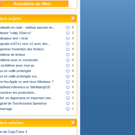
Actualités du Web
iers sujets
diawiki en rade - sidebar passée en...
0
lware "saltjs.01bd.ru"
2
dinateur lent + bruit
0
upgrade e107v1 vers v2 avec des...
1
pprimer l'extention des fichiers
0
oblème de lenteur
3
oblème avec tv connectée
0
 problème avec mon pc
1
se en veille prolongée
0
se en veille prolongée sur...
0
re-feu Apple vs anti-virus Windows ?
0
defined reference to 'WinMain@16'
0
sactiver les protections...
0
éer un diaporama en important une...
2
giciel de Tool Assisted Speedrun
1
marrage
1
ers articles
st de CopyTrans 4