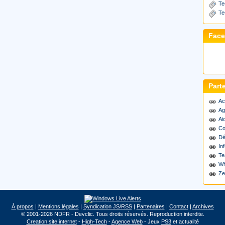
Te
Te
Fac
Part
Ac
Ag
Ai
Co
Dé
Inf
Te
Wh
Ze
À propos
|
Mentions légales
|
Syndication JS/RSS
|
Partenaires
|
Contact
|
Archives
© 2001-2026 NDFR - Devclic. Tous droits réservés. Reproduction interdite.
Creation site internet
-
High-Tech
-
Agence Web
- Jeux
PS3
et actualité