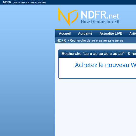
NDFR : ae e ae ae ae e ae ae
Accueil
Actualité
Actualité LIVE
Arti
NDFR
> Recherche de ae e ae ae ae e ae ae
Recherche "ae e ae ae ae e ae ae" - 0 rés
Achetez le nouveau Wi