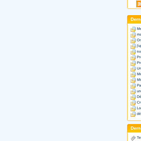
Dern
Me
ma
Or
j'
su
Pr
Pr
Un
Mi
Mi
Pa
un
Dé
Cr
Lo
dé
Derni
Te