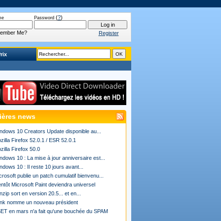
(
?
)
me
Password
ember Me?
Register
rix
ières news
ndows 10 Creators Update disponible au...
zilla Firefox 52.0.1 / ESR 52.0.1
zilla Firefox 50.0
ndows 10 : La mise à jour anniversaire est...
ndows 10 : Il reste 10 jours avant...
crosoft publie un patch cumulatif bienvenu...
entôt Microsoft Paint deviendra universel
nzip sort en version 20.5... et en...
ink nomme un nouveau président
ET en mars n'a fait qu'une bouchée du SPAM