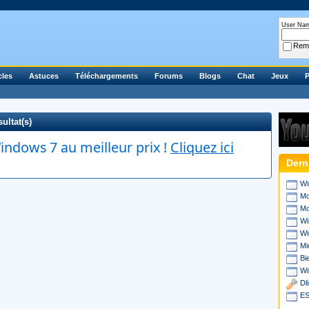
User Na
Rem
cles
Astuces
Téléchargements
Forums
Blogs
Chat
Jeux
P
ultat(s)
ndows 7 au meilleur prix !
Cliquez ici
Dern
Wi
Mo
Mo
Wi
Wi
Mi
Bi
Wi
Dl
ES