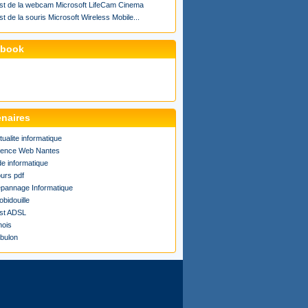
st de la webcam Microsoft LifeCam Cinema
st de la souris Microsoft Wireless Mobile...
ebook
enaires
tualite informatique
ence Web Nantes
de informatique
urs pdf
pannage Informatique
obidouille
st ADSL
ois
bulon