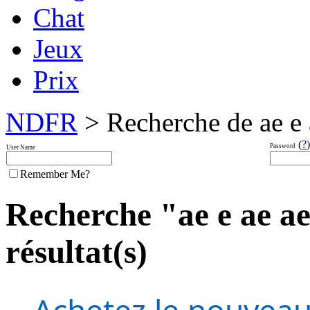
Chat
Jeux
Prix
NDFR
> Recherche de ae e a
(
?
)
Password
User Name
Remember Me?
Recherche "ae e ae ae 
résultat(s)
Achetez le nouveau