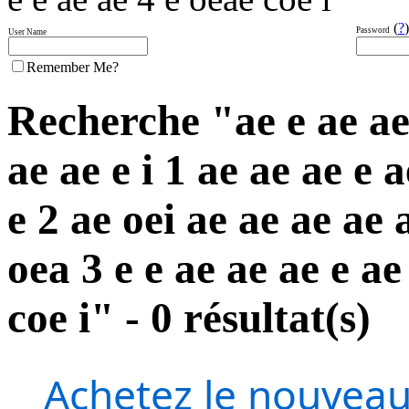
(
?
)
Password
User Name
Remember Me?
Recherche "ae e ae ae a
ae ae e i 1 ae ae ae e a
e 2 ae oei ae ae ae ae 
oea 3 e e ae ae ae e ae
coe i" - 0 résultat(s)
Achetez le nouveau