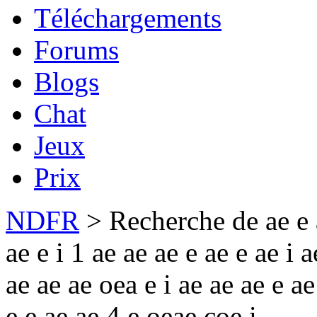
Téléchargements
Forums
Blogs
Chat
Jeux
Prix
NDFR
> Recherche de ae e ae
ae e i 1 ae ae ae e ae e ae i 
ae ae ae oea e i ae ae ae e ae
e e ae ae 4 e oeae coe i